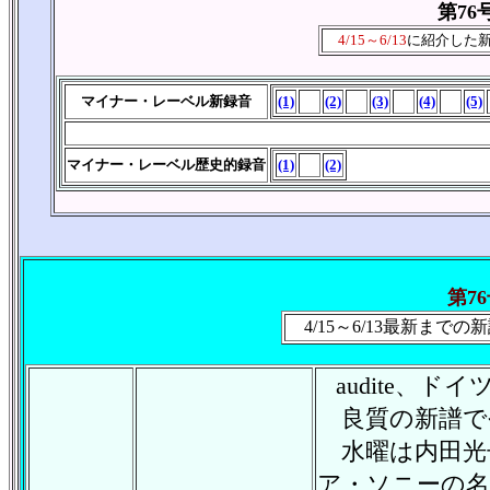
第76
4/15～6/13
に紹介した
マイナー・レーベル新録音
(1)
(2)
(3)
(4)
(5)
マイナー・レーベル歴史的録音
(1)
(2)
第7
4/15～6/13最新まで
audite、
良質の新譜で
水曜は内田光
ア・ソニーの