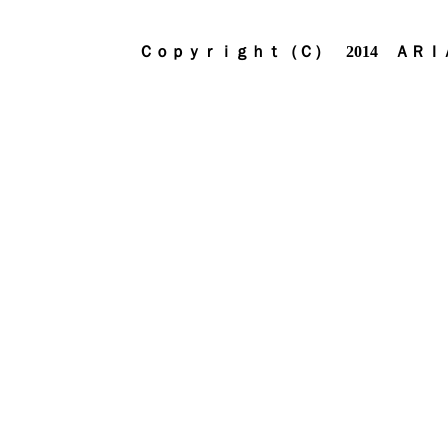
Ｃｏｐｙｒｉｇｈｔ（Ｃ） 2014 ＡＲ