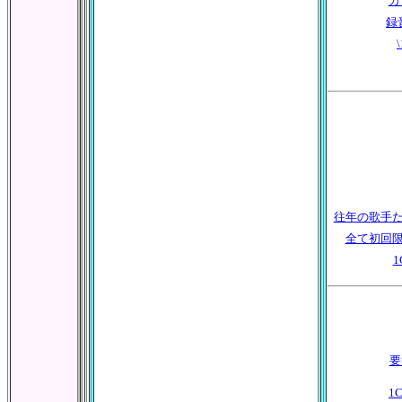
カ
録
往年の歌手
全て初回
1
要注
1