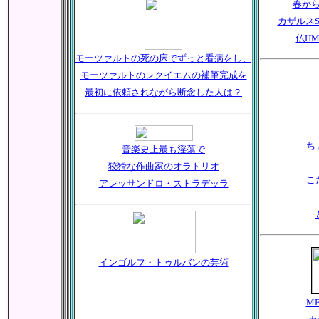
春か
カザルス
仏HM 
モーツァルトの死の床でずっと看病をし、
モーツァルトのレクイエムの補筆完成を
最初に依頼されながら断念した人は？
ち
音楽史上最も淫蕩で
狡猾な作曲家のオラトリオ
こ
アレッサンドロ・ストラデッラ
インゴルフ・トゥルバンの芸術
ME