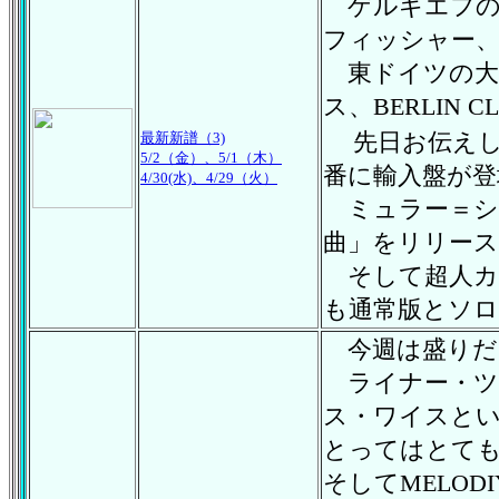
ゲルギエフの
フィッシャー
東ドイツの大
ス、BERLIN C
先日お伝え
最新新譜（3)
5/2（金）、5/1（木）
番に輸入盤が登
4/30(水)、4/29（火）
ミュラー＝
曲」をリリース
そして超人カ
も通常版とソ
今週は盛りだ
ライナー・
ス・ワイスと
とってはとて
そしてMELO