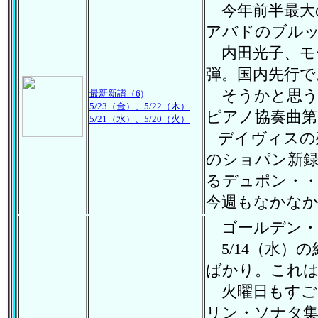
今年前半最大の
アバドのブルッ
内田光子、モ
弾。国内先行で
そうかと思う
最新新譜（6)
5/23（金）、5/22（木）
ピアノ協奏曲第
5/21（水）、5/
20（火）
デイヴィスの
のショパン新録
るデュポン・・
今週もなかな
ゴールデン・
5/14（水）
ばかり。これは
火曜日もすご
リン・ソナタ