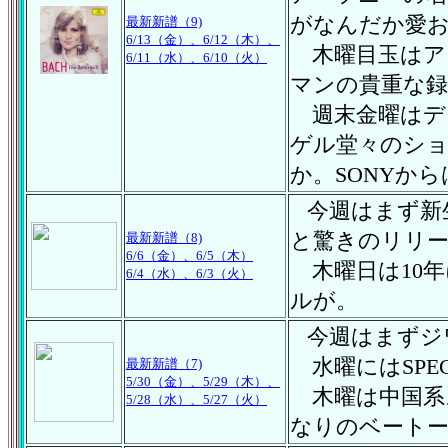
がなんだか愛
最新新譜（9)
6/13（金）、6/12（木）、
木曜目玉はア
6/11（水）、
6/10（火）
マンの貴重な録
週末金曜はデ
ゲル堂々のショ
か。SONYか
今週はまず新生
と驚きのリリ
最新新譜（8)
6/6（金）、
6/5（木）
木曜日は10年
6/4（水）、6/3（火）
ルが。
今週はまずジ
水曜にはSPE
最新新譜（7)
5/30（金）、5/29（木）、
木曜は中国系
5/28（水）、5/2
7（火）
なりのベート