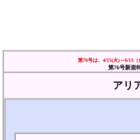
第76号は、4/15(火)～6
第
76号新規
アリア