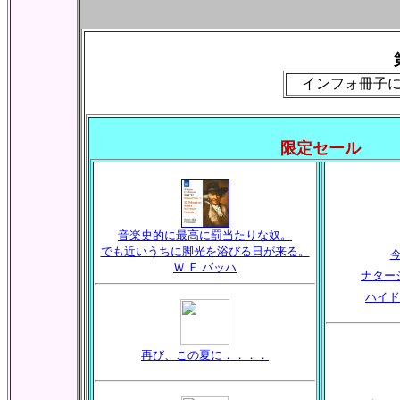
インフォ冊子に
限定セール
音楽史的に最高に罰当たりな奴。
でも近いうちに脚光を浴びる日が来る。
Ｗ.Ｆ.バッハ
ナター
ハイド
再び、この夏に．．．．