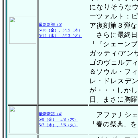
になりそうな
ーツァルト：
ア復刻第３弾な
最新新譜（5)
5/16（金）、5/15（木）
さらに最終日5
5/14（水）、5/
13（火）
「『シェーンブ
ガッティ/アン
ゴのヴェルデ
＆ソウル・フィ
レ・ドレスデ
が・・・しか
日。まさに胸躍
アファナシェ
最新新譜（4)
5/9（金）、5/8（木）
「春の祭典」を
5/7（水）、5/
6（火）