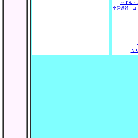
～ポルト
小原道雄、ヨ
３