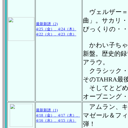
ヴェルザー＝
曲」。サカリ
最新新譜（2)
びっくりの・
4/25（金）、4/24（木）
4/22（火）、4/23（水）
かわい子ちゃ
新盤。歴史的録音
アラウ。
クラシック・フ
そのTAHRA最
そしてとどめは
オープニング・
アムラン、キャ
最新新譜（1)
マゼール＆フィ
4/18（金）、4/17（木）、
4/16（水）、4/15（火）
弾！