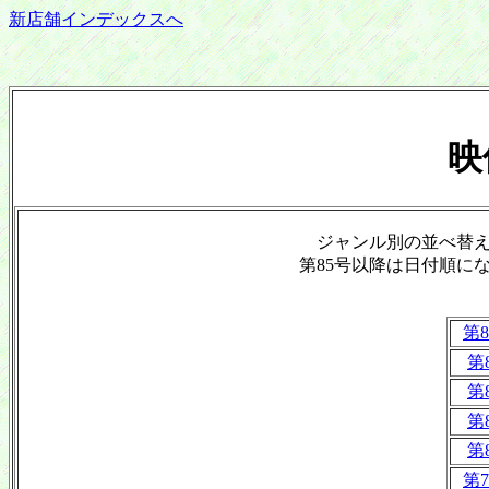
新店舗インデックスへ
ジャンル別の並べ替え
第85号以降は日付順に
第8
第
第
第
第
第7