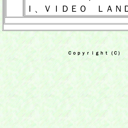
Ｉ、
ＶＩＤＥＯ ＬＡＮ
Ｃｏｐｙｒｉｇｈｔ（Ｃ） 