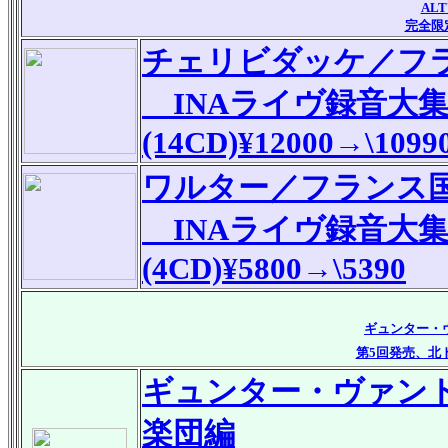
AL
完全限
チェリビダッケ／フ
INAライヴ録音大
(14CD)¥12000→\1099
ワルター／フランス
INAライヴ録音大
(4CD)¥5800→\5390
ギュンター・
第5回発売、北
ギュンター・ヴァント
楽団編