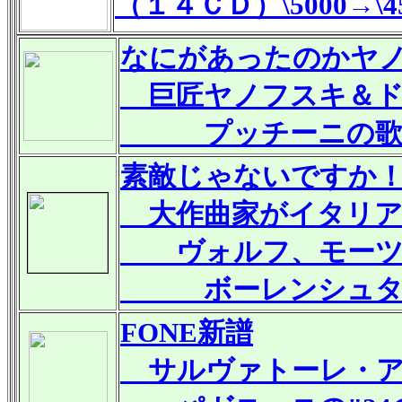
（１４ＣＤ）\5000→\4
なにがあったのかヤノ
巨匠ヤノフスキ＆ド
プッチーニの歌劇
素敵じゃないですか！
大作曲家がイタリア
ヴォルフ、モーツ
ボーレンシュタイ
FONE新譜
サルヴァトーレ・アッ