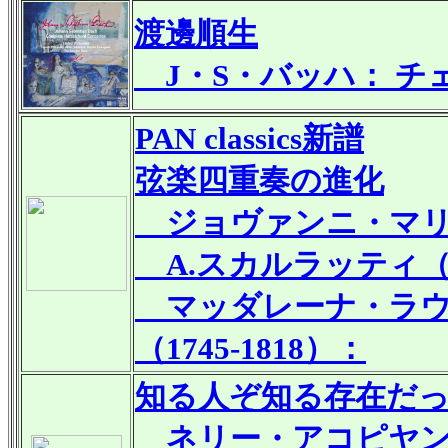
渡邊順生
J・S・バッハ： チェ
PAN classics新譜
弦楽四重奏の進化
ジョヴァンニ・マリア・
A.スカルラッティ（16
マッダレーナ・ラウ
（1745-1818）：
知る人ぞ知る存在だ
ネリー・アコピヤン