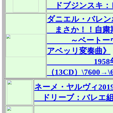
ドブジンスキ：
ダニエル・バレン
まさか！！自粛
～ベートーヴェ
アベッリ変奏曲》
1958年の
（13CD）\7600
→\
ネーメ・ヤルヴィ201
ドリーブ：バレエ組