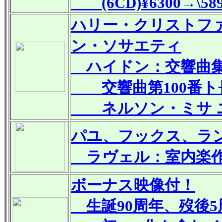
(6CD)¥6300→\58
ハリー・クリストフ
ン・ソサエティ
ハイドン：交響曲集Vo
交響曲第100番ト長調 
ネルソン・ミサ ニ短調 
パユ、フックス、ラ
ラヴェル：室内楽
ボーナス映像付！
生誕90周年、歿後5