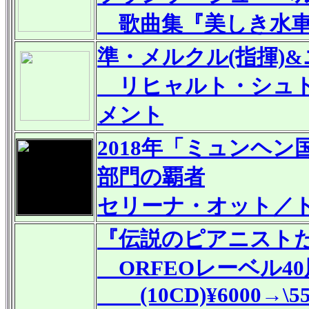
歌曲集『美しき水車
準・メルクル(指揮)
リヒャルト・シュト
メント
2018年「ミュンヘ
部門の覇者
セリーナ・オット／
『伝説のピアニスト
ORFEOレーベル4
(10CD)¥6000→\55