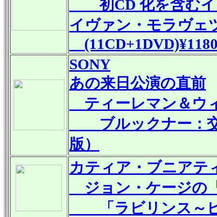
初CD 化を含むイ
イヴァン・モラヴェ
(11CD+1DVD)¥1180
SONY
あの来日公演の直前
ティーレマン＆ウィ
ブルックナー：交響
版）
カティア・ブニアテ
ジョン・ケージの『
「ラビリンス～ピ