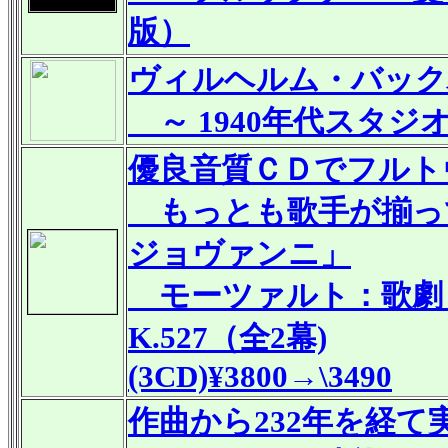
版）
ヴィルヘルム・バック
～ 1940年代スタジ
優良音質ＣＤでフルト
もっとも歌手が揃って
ジョヴァンニ」
モーツァルト：歌劇《
K.527（全2幕)
(3CD)¥3800→\3490
作曲から232年を経て