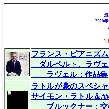
最
2020
9
フランス・ピアニズム
ダルベルト、ラヴェ
ラヴェル：作品集
ラトルが豪のスペシャ
サイモン・ラトル＆AW
ブルックナー：交響曲