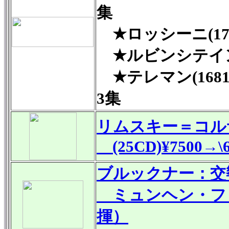
集
★ロッシーニ(179
★ルビンシテイン(
★テレマン(1681
3集
リムスキー＝コル
(25CD)¥7500→\6
ブルックナー：交
ミュンヘン・フ
揮）