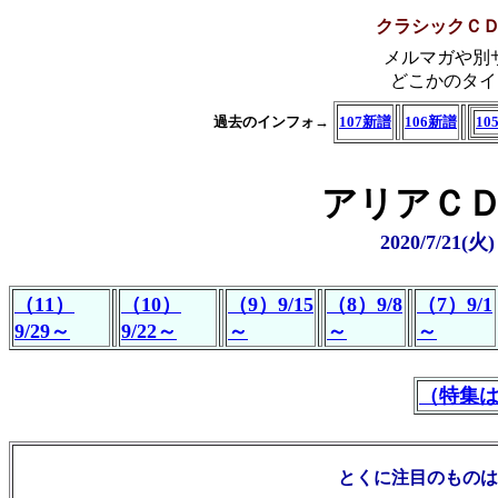
クラシックＣ
メルマガや別
どこかのタイ
過去のインフォ→
107新譜
106新譜
10
アリアＣＤ
2020/7/2
（11）
（10）
（9）9/15
（8）9/8
（7）9/1
9/29～
9/22～
～
～
～
（特集はこ
とくに注目のものは