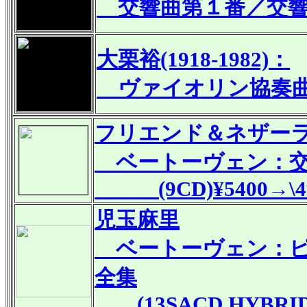
交響曲第１番／交響
大栗裕(1918-1982)：
ヴァイオリン協奏曲
フリエンド＆ネザー
ベートーヴェン：交
(9CD)¥5400→\4
児玉麻里
ベートーヴェン：ピ
全集
(13SACD HYBRID)