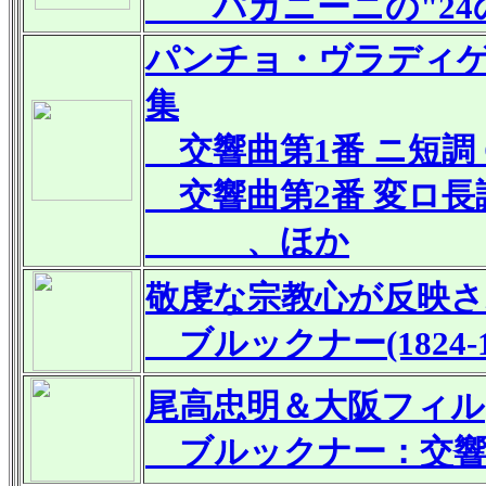
パガニーニの"24
パンチョ・ヴラディゲロフ
集
交響曲第1番 ニ短調 Op.
交響曲第2番 変ロ長調「5
、ほか
敬虔な宗教心が反映
ブルックナー(1824
尾高忠明＆大阪フィル
ブルックナー：交響曲