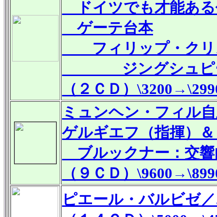
ドイツでも才能ある
ゲーテ台本
フィリップ・クリス
ジングシュピール
（２ＣＤ）\3200→\299
ミュンヘン・フィル自
ゲルギエフ（指揮）＆
ブルックナー：交響
（９ＣＤ）\9600→\899
ピエール・バルビゼ／