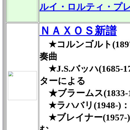
ルイ・ロルティ・プレイ
ＮＡＸＯＳ新譜
★コルンゴルト(189
奏曲
★
J.S.バッハ(168
ターによる
★
ブラームス(1833-
★
ラハバリ(1948-
★
ブレイナー(1957-)：
む