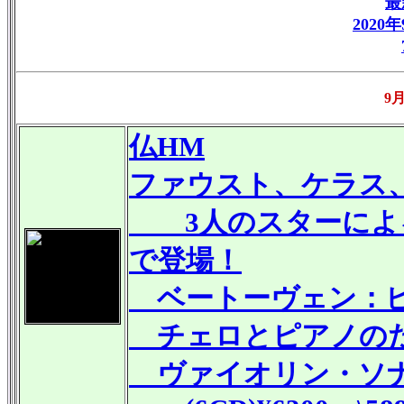
最
2020
9
仏HM
ファウスト、ケラス
3人のスターによる
で登場！
ベートーヴェン：ピ
チェロとピアノのた
ヴァイオリン・ソ